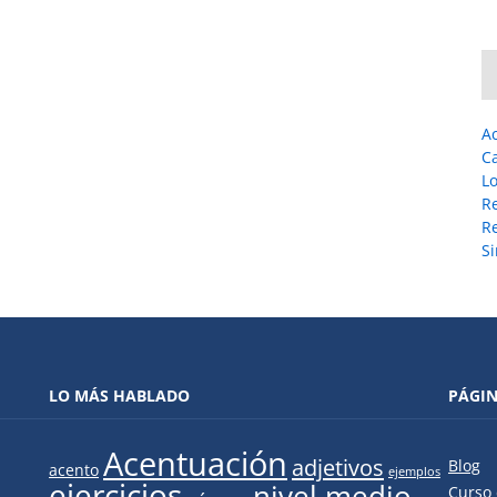
A
C
L
R
Re
Si
LO MÁS HABLADO
PÁGI
Acentuación
adjetivos
Blog
acento
ejemplos
ejercicios
nivel medio
Curso 