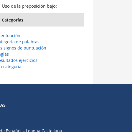
Uso de la preposición bajo:
Categorías
centuación
ategoría de palabras
os signos de puntuación
eglas
sultados ejercicios
n categoría
NAS
de Español – Lengua Castellana