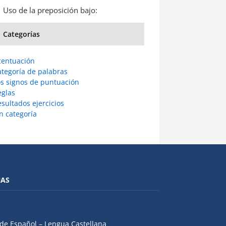
Uso de la preposición bajo:
Categorías
centuación
ategoría de palabras
os signos de puntuación
eglas
sultados ejercicios
n categoría
NAS
de Español – Lengua Castellana