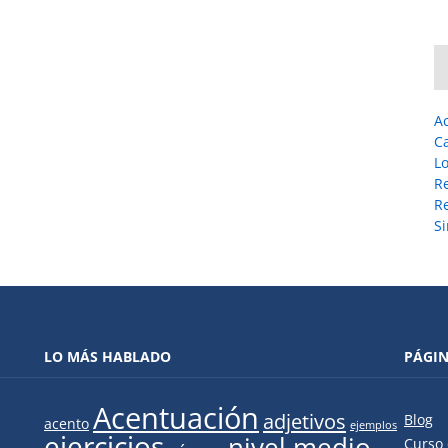
A
C
L
R
Re
Si
LO MÁS HABLADO
PÁGI
Acentuación
adjetivos
Blog
acento
ejemplos
ejercicios
nivel medio
Curso 