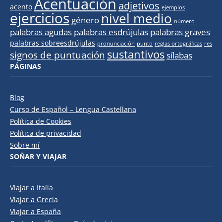
Acentuación
adjetivos
acento
ejemplos
ejercicios
nivel medio
género
número
palabras agudas
palabras esdrújulas
palabras graves
palabras sobreesdrújulas
pronunciación
punto
reglas ortográficas
res
sustantivos
signos de puntuación
sílabas
PÁGINAS
Blog
Curso de Español – Lengua Castellana
Política de Cookies
Política de privacidad
Sobre mí
SOÑAR Y VIAJAR
Viajar a Italia
Viajar a Grecia
Viajar a España