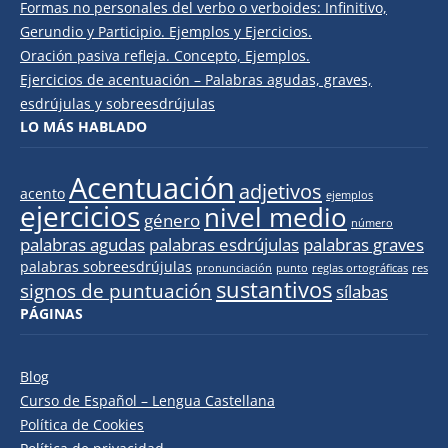
Formas no personales del verbo o verboides: Infinitivo,
Gerundio y Participio. Ejemplos y Ejercicios.
Oración pasiva refleja. Concepto, Ejemplos.
Ejercicios de acentuación – Palabras agudas, graves,
esdrújulas y sobreesdrújulas
LO MÁS HABLADO
Acentuación
adjetivos
acento
ejemplos
ejercicios
nivel medio
género
número
palabras agudas
palabras esdrújulas
palabras graves
palabras sobreesdrújulas
pronunciación
punto
reglas ortográficas
res
sustantivos
signos de puntuación
sílabas
PÁGINAS
Blog
Curso de Español – Lengua Castellana
Política de Cookies