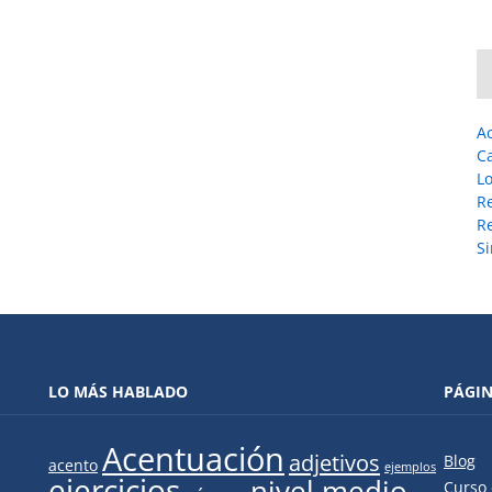
A
C
L
R
Re
Si
LO MÁS HABLADO
PÁGI
Acentuación
adjetivos
Blog
acento
ejemplos
ejercicios
nivel medio
Curso 