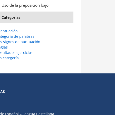
Uso de la preposición bajo:
Categorías
centuación
ategoría de palabras
os signos de puntuación
eglas
sultados ejercicios
n categoría
NAS
de Español – Lengua Castellana