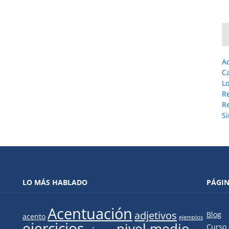
A
C
L
R
Re
Si
LO MÁS HABLADO
PÁGI
Acentuación
adjetivos
Blog
acento
ejemplos
ejercicios
nivel medio
Curso 