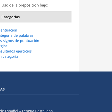
Uso de la preposición bajo:
Categorías
centuación
ategoría de palabras
os signos de puntuación
eglas
sultados ejercicios
n categoría
NAS
de Español – Lengua Castellana