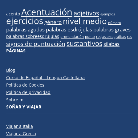
Acentuación
adjetivos
acento
ejemplos
ejercicios
nivel medio
género
número
palabras agudas
palabras esdrújulas
palabras graves
palabras sobreesdrújulas
pronunciación
punto
reglas ortográficas
res
sustantivos
signos de puntuación
sílabas
PÁGINAS
Blog
Curso de Español – Lengua Castellana
Política de Cookies
Política de privacidad
Sobre mí
SOÑAR Y VIAJAR
Viajar a Italia
Viajar a Grecia