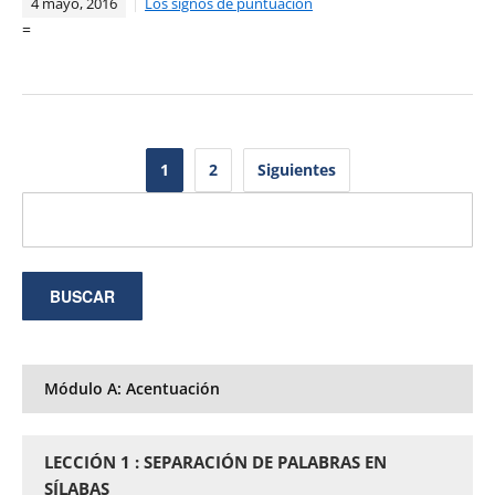
4 mayo, 2016
Los signos de puntuación
=
Paginación
1
2
Siguientes
de
entradas
Módulo A: Acentuación
LECCIÓN 1 : SEPARACIÓN DE PALABRAS EN
SÍLABAS