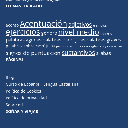
LO MÁS HABLADO
Acentuación
adjetivos
acento
ejemplos
ejercicios
nivel medio
género
número
palabras agudas
palabras esdrújulas
palabras graves
palabras sobreesdrújulas
pronunciación
punto
reglas ortográficas
res
sustantivos
signos de puntuación
sílabas
PÁGINAS
Blog
Curso de Español – Lengua Castellana
Política de Cookies
Política de privacidad
Sobre mí
SOÑAR Y VIAJAR