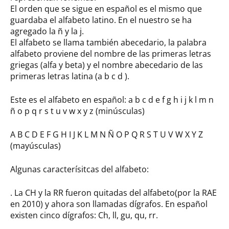
El orden que se sigue en español es el mismo que
guardaba el alfabeto latino. En el nuestro se ha
agregado la ñ y la j.
El alfabeto se llama también abecedario, la palabra
alfabeto proviene del nombre de las primeras letras
griegas (alfa y beta) y el nombre abecedario de las
primeras letras latina (a b c d ).
Este es el alfabeto en español: a b c d e f g h i j k l m n
ñ o p q r s t u v w x y z (minúsculas)
A B C D E F G H I J K L M N Ñ O P Q R S T U V W X Y Z
(mayúsculas)
Algunas caracterísitcas del alfabeto:
. La CH y la RR fueron quitadas del alfabeto(por la RAE
en 2010) y ahora son llamadas dígrafos. En español
existen cinco dígrafos: Ch, ll, gu, qu, rr.