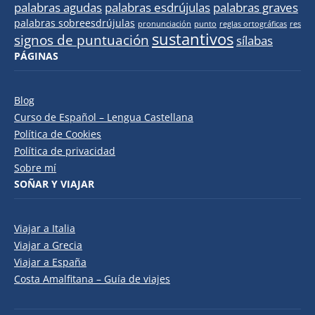
palabras agudas
palabras esdrújulas
palabras graves
palabras sobreesdrújulas
pronunciación
punto
reglas ortográficas
res
sustantivos
signos de puntuación
sílabas
PÁGINAS
Blog
Curso de Español – Lengua Castellana
Política de Cookies
Política de privacidad
Sobre mí
SOÑAR Y VIAJAR
Viajar a Italia
Viajar a Grecia
Viajar a España
Costa Amalfitana – Guía de viajes