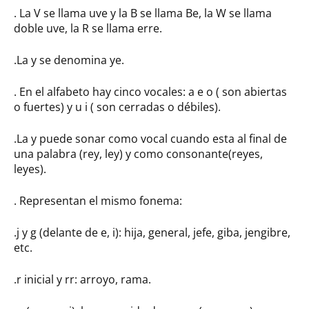
. La V se llama uve y la B se llama Be, la W se llama
doble uve, la R se llama erre.
.La y se denomina ye.
. En el alfabeto hay cinco vocales: a e o ( son abiertas
o fuertes) y u i ( son cerradas o débiles).
.La y puede sonar como vocal cuando esta al final de
una palabra (rey, ley) y como consonante(reyes,
leyes).
. Representan el mismo fonema:
.j y g (delante de e, i): hija, general, jefe, giba, jengibre,
etc.
.r inicial y rr: arroyo, rama.