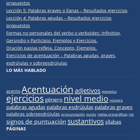
propuestos
Lección 5: Palabras graves o llanas – Resultados ejercicios
Lección 4: Palabras agudas – Resultados ejercicios
propuestos
Formas no personales del verbo o verboides: Infinitivo,
Gerundio y Participio. Ejemplos y Ejercicios.
Oración pasiva refleja. Concepto, Ejemplos.
Ejercicios de acentuación – Palabras agudas, graves,
esdrújulas y sobreesdrújulas
LO MÁS HABLADO
Acentuación
adjetivos
acento
ejemplos
ejercicios
nivel medio
género
número
palabras agudas
palabras esdrújulas
palabras graves
palabras sobreesdrújulas
pronunciación
punto
reglas ortográficas
res
sustantivos
signos de puntuación
sílabas
PÁGINAS