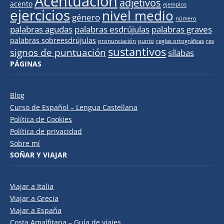
Acentuación
adjetivos
acento
ejemplos
ejercicios
nivel medio
género
número
palabras agudas
palabras esdrújulas
palabras graves
palabras sobreesdrújulas
pronunciación
punto
reglas ortográficas
res
sustantivos
signos de puntuación
sílabas
PÁGINAS
Blog
Curso de Español – Lengua Castellana
Política de Cookies
Política de privacidad
Sobre mí
SOÑAR Y VIAJAR
Viajar a Italia
Viajar a Grecia
Viajar a España
Costa Amalfitana – Guía de viajes