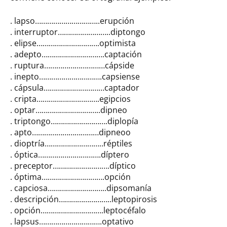
. lapso…………………………..erupción
. interruptor……………………..diptongo
. elipse………………………….optimista
. adepto………………………….captación
. ruptura…………………………cápside
. inepto………………………….capsiense
. cápsula…………………………captador
. cripta………………………….egipcios
. optar…………………………..dipneo
. triptongo……………………….diplopía
. apto……………………………dipneoo
. dioptría………………………..réptiles
. óptica………………………….díptero
. preceptor……………………….díptico
. óptima………………………….opción
. capciosa………………………..dipsomanía
. descripción……………………..leptopirosis
. opción………………………….leptocéfalo
. lapsus………………………….optativo