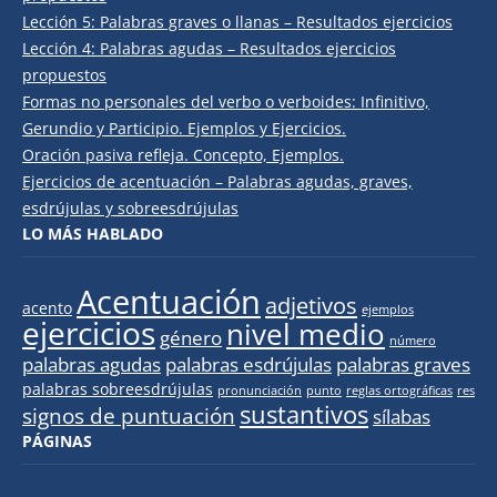
Lección 5: Palabras graves o llanas – Resultados ejercicios
Lección 4: Palabras agudas – Resultados ejercicios
propuestos
Formas no personales del verbo o verboides: Infinitivo,
Gerundio y Participio. Ejemplos y Ejercicios.
Oración pasiva refleja. Concepto, Ejemplos.
Ejercicios de acentuación – Palabras agudas, graves,
esdrújulas y sobreesdrújulas
LO MÁS HABLADO
Acentuación
adjetivos
acento
ejemplos
ejercicios
nivel medio
género
número
palabras agudas
palabras esdrújulas
palabras graves
palabras sobreesdrújulas
pronunciación
punto
reglas ortográficas
res
sustantivos
signos de puntuación
sílabas
PÁGINAS