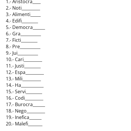
1.- Aristocra____
2.- Noti_________
3.- Alimenti_____
4.- Edifi________
5.- Democra______
6.- Gra__________
7.- Ficti________
8.- Pre__________
9.- Jui__________
10.- Cari_________
11.- Justi________
12.- Espa_________
13.- Mili_________
14.- Ha___________
15.- Servi________
16.- Codi_________
17.- Burocra______
18.- Nego_________
19.- Inefica______
20.- Malefi_______