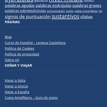
número
palabras agudas
palabras esdrújulas
palabras graves
palabras sobreesdrújulas
pronunciación
punto
reglas ortográficas
res
sustantivos
signos de puntuación
sílabas
PÁGINAS
Blog
Curso de Español – Lengua Castellana
Política de Cookies
Política de privacidad
Sobre mí
SOÑAR Y VIAJAR
Viajar a Italia
Viajar a Grecia
Viajar a España
Costa Amalfitana – Guía de viajes