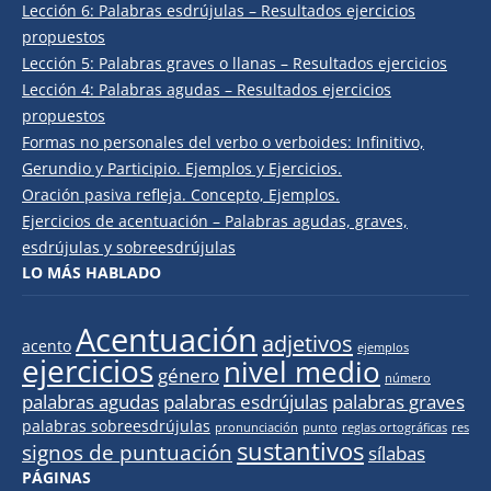
Lección 6: Palabras esdrújulas – Resultados ejercicios
propuestos
Lección 5: Palabras graves o llanas – Resultados ejercicios
Lección 4: Palabras agudas – Resultados ejercicios
propuestos
Formas no personales del verbo o verboides: Infinitivo,
Gerundio y Participio. Ejemplos y Ejercicios.
Oración pasiva refleja. Concepto, Ejemplos.
Ejercicios de acentuación – Palabras agudas, graves,
esdrújulas y sobreesdrújulas
LO MÁS HABLADO
Acentuación
adjetivos
acento
ejemplos
ejercicios
nivel medio
género
número
palabras agudas
palabras esdrújulas
palabras graves
palabras sobreesdrújulas
pronunciación
punto
reglas ortográficas
res
sustantivos
signos de puntuación
sílabas
PÁGINAS