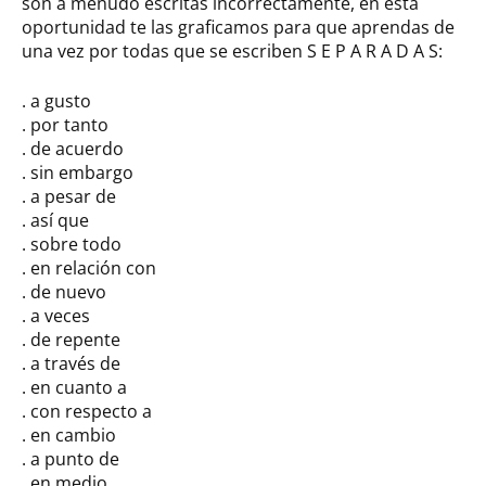
son a menudo escritas incorrectamente, en esta
oportunidad te las graficamos para que aprendas de
una vez por todas que se escriben S E P A R A D A S:
. a gusto
. por tanto
. de acuerdo
. sin embargo
. a pesar de
. así que
. sobre todo
. en relación con
. de nuevo
. a veces
. de repente
. a través de
. en cuanto a
. con respecto a
. en cambio
. a punto de
. en medio