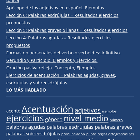
tónica
Apócope de los adjetivos en español. Ejemplos.
Lección 6: Palabras esdrújulas – Resultados ejercicios
propuestos
Lección 5: Palabras graves o llanas – Resultados ejercicios
Lección 4: Palabras agudas – Resultados ejercicios
propuestos
Formas no personales del verbo o verboides: Infinitivo,
Gerundio y Participio. Ejemplos y Ejercicios.
Oración pasiva refleja. Concepto, Ejemplos.
Ejercicios de acentuación – Palabras agudas, graves,
esdrújulas y sobreesdrújulas
LO MÁS HABLADO
Acentuación
adjetivos
acento
ejemplos
ejercicios
nivel medio
género
número
palabras agudas
palabras esdrújulas
palabras graves
palabras sobreesdrújulas
pronunciación
punto
reglas ortográficas
res