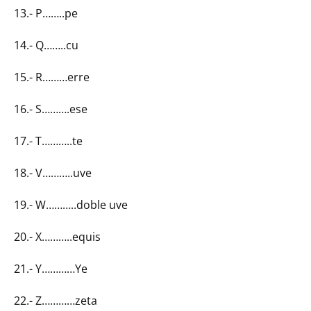
13.- P……..pe
14.- Q……..cu
15.- R………erre
16.- S……….ese
17.- T………..te
18.- V………..uve
19.- W………..doble uve
20.- X………..equis
21.- Y…………Ye
22.- Z…………zeta