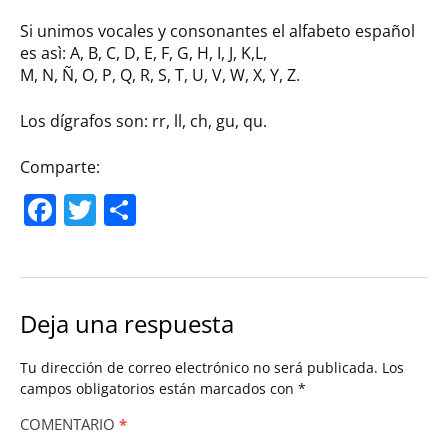
Si unimos vocales y consonantes el alfabeto español
es asì: A, B, C, D, E, F, G, H, I, J, K,L,
M, N, Ñ, O, P, Q, R, S, T, U, V, W, X, Y, Z.
Los dígrafos son: rr, ll, ch, gu, qu.
Comparte:
Facebook
Twitter
Compartir
Deja una respuesta
Tu dirección de correo electrónico no será publicada.
Los
campos obligatorios están marcados con
*
COMENTARIO
*