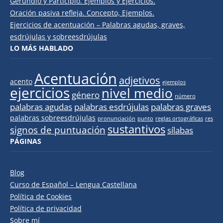
Gerundio y Participio. Ejemplos y Ejercicios.
Oración pasiva refleja. Concepto, Ejemplos.
Ejercicios de acentuación – Palabras agudas, graves,
esdrújulas y sobreesdrújulas
LO MÁS HABLADO
Acentuación
adjetivos
acento
ejemplos
ejercicios
nivel medio
género
número
palabras agudas
palabras esdrújulas
palabras graves
palabras sobreesdrújulas
pronunciación
punto
reglas ortográficas
res
sustantivos
signos de puntuación
sílabas
PÁGINAS
Blog
Curso de Español – Lengua Castellana
Política de Cookies
Política de privacidad
Sobre mí