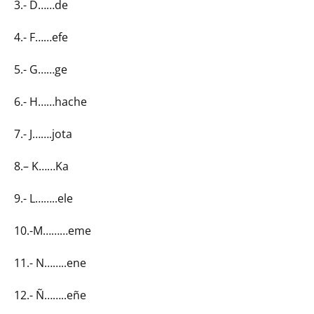
3.- D……de
4.- F……efe
5.- G……ge
6.- H……hache
7.- J…….jota
8.– K……Ka
9.- L……..ele
10.-M………eme
11.- N……..ene
12.- Ñ……..eñe