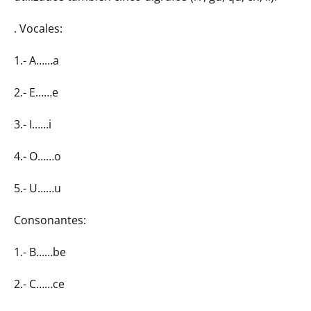
. Vocales:
1.- A……a
2.- E……e
3.- I……i
4.- O……o
5.- U……u
Consonantes:
1.- B……be
2.- C……ce