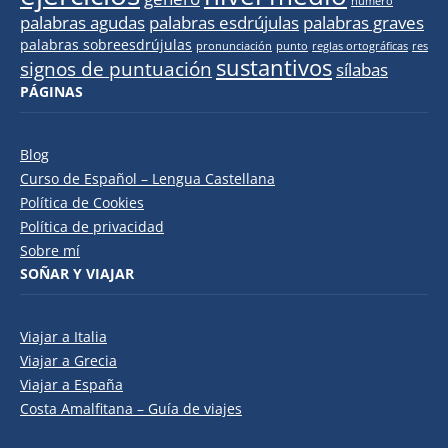
número
palabras agudas
palabras esdrújulas
palabras graves
palabras sobreesdrújulas
pronunciación
punto
reglas ortográficas
res
sustantivos
signos de puntuación
sílabas
PÁGINAS
Blog
Curso de Español – Lengua Castellana
Política de Cookies
Política de privacidad
Sobre mí
SOÑAR Y VIAJAR
Viajar a Italia
Viajar a Grecia
Viajar a España
Costa Amalfitana – Guía de viajes