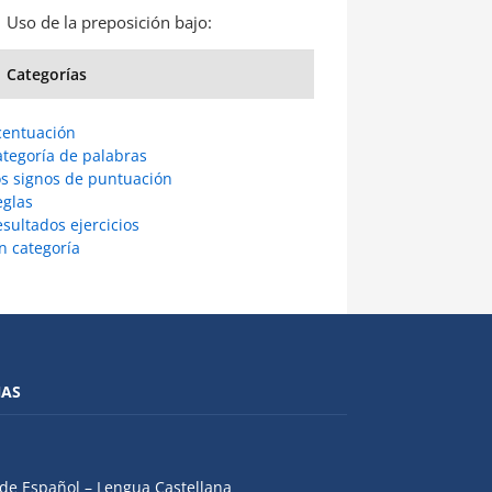
Uso de la preposición bajo:
Categorías
centuación
ategoría de palabras
os signos de puntuación
eglas
sultados ejercicios
n categoría
NAS
de Español – Lengua Castellana