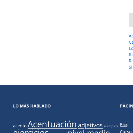
A
C
L
R
Re
Si
LO MÁS HABLADO
PÁGI
Acentuación
adjetivos
Blog
acento
ejemplos
ejercicios
nivel medio
Curso 