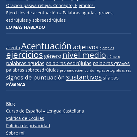
Oración pasiva refleja. Concepto, Ejemplos.
Ejercicios de acentuación – Palabras agudas, graves,
esdrújulas y sobreesdrújulas
LO MÁS HABLADO
Acentuación
adjetivos
acento
ejemplos
ejercicios
nivel medio
género
número
palabras agudas
palabras esdrújulas
palabras graves
palabras sobreesdrújulas
pronunciación
punto
reglas ortográficas
res
sustantivos
signos de puntuación
sílabas
PÁGINAS
Blog
Curso de Español – Lengua Castellana
Política de Cookies
Política de privacidad
Sobre mí