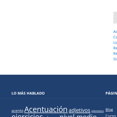
A
C
L
R
Re
Si
LO MÁS HABLADO
PÁGI
Acentuación
adjetivos
Blog
acento
ejemplos
ejercicios
nivel medio
Curso 