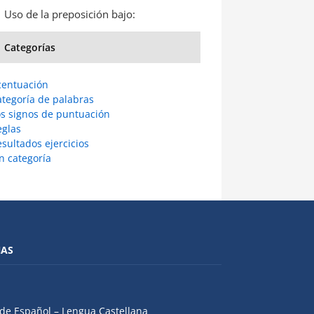
Uso de la preposición bajo:
Categorías
centuación
ategoría de palabras
os signos de puntuación
eglas
sultados ejercicios
n categoría
NAS
de Español – Lengua Castellana