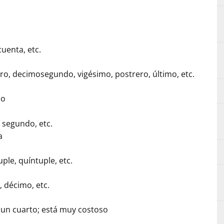
cuenta, etc.
ero, decimosegundo, vigésimo, postrero, último, etc.
no
 segundo, etc.
a
uple, quíntuple, etc.
, décimo, etc.
 un cuarto; está muy costoso