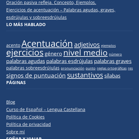
Oración pasiva refleja. Concepto, Ejemplos.
Ejercicios de acentuación – Palabras agudas, graves,
esdrújulas y sobreesdrújulas
LO MÁS HABLADO
Acentuación
adjetivos
acento
ejemplos
ejercicios
nivel medio
género
número
palabras agudas
palabras esdrújulas
palabras graves
palabras sobreesdrújulas
pronunciación
punto
reglas ortográficas
res
sustantivos
signos de puntuación
sílabas
PÁGINAS
Blog
Curso de Español – Lengua Castellana
Política de Cookies
Política de privacidad
Sobre mí
SOÑAR Y VIAJAR