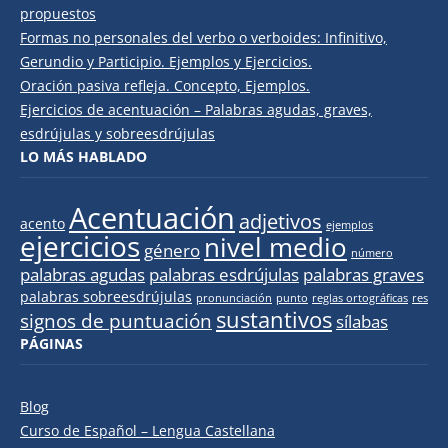
propuestos
Formas no personales del verbo o verboides: Infinitivo,
Gerundio y Participio. Ejemplos y Ejercicios.
Oración pasiva refleja. Concepto, Ejemplos.
Ejercicios de acentuación – Palabras agudas, graves,
esdrújulas y sobreesdrújulas
LO MÁS HABLADO
Acentuación
adjetivos
acento
ejemplos
ejercicios
nivel medio
género
número
palabras agudas
palabras esdrújulas
palabras graves
palabras sobreesdrújulas
pronunciación
punto
reglas ortográficas
res
sustantivos
signos de puntuación
sílabas
PÁGINAS
Blog
Curso de Español – Lengua Castellana