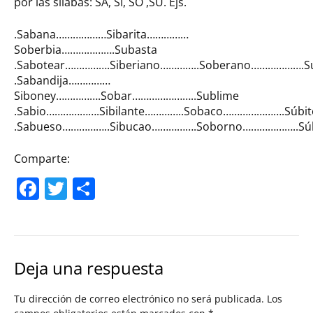
por las sílabas: SA, SI, SO ,SU. Ejs.
.Sabana………………Sibarita……………
Soberbia……………….Subasta
.Sabotear…………….Siberiano…………..Soberano……………….S
.Sabandija……………
Siboney…………….Sobar…………………..Sublime
.Sabio……………….Sibilante…………..Sobaco………………….Súbit
.Sabueso……………..Sibucao…………….Soborno………………..Sú
Comparte:
Facebook
Twitter
Compartir
Deja una respuesta
Tu dirección de correo electrónico no será publicada.
Los